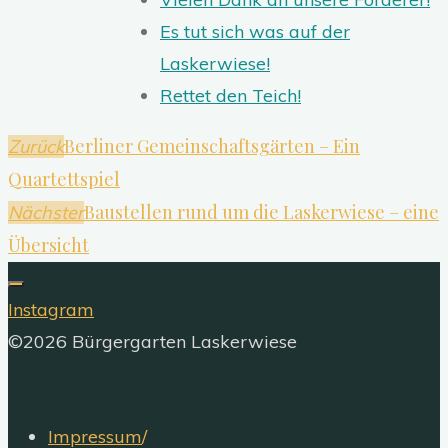
Es tut sich was auf der
Laskerwiese!
Rettet den Teich!
Berliner Gemeinschaftsgärten – Ein
Zurück
Quartettspiel
Baustellen rund um die Laskerwiese – eine
Nächster
Übersicht
Instagram
©2026 Bürgergarten Laskerwiese
Impressum
/