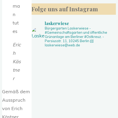
nach:
ma
Folge uns auf Instagram
n
tut
laskerwiese
Bürgergarten Laskerwiese -
es
#Gemeinschaftsgarten und öffentliche
Grünanlage am Berliner #Ostkreuz. -
Persiusstr. 11, 10245 Berlin
📨
Eric
laskerwiese@web.de
h
Käs
tne
r
Gemäß dem
Ausspruch
von Erich
Kästner