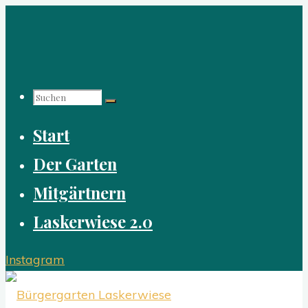
Zum
Inhalt
springen
Suchen
Start
nach:
Der Garten
Mitgärtnern
Laskerwiese 2.0
Instagram