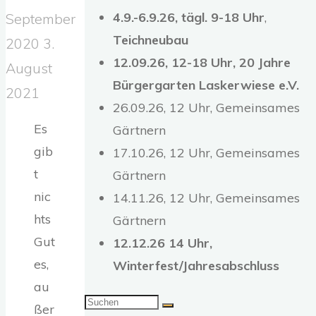
4.9.-6.9.26,
tägl. 9-18 Uhr
,
September
Teichneubau
2020
3.
12.09.26, 12-18 Uhr, 20 Jahre
August
Bürgergarten Laskerwiese e.V.
2021
26.09.26, 12 Uhr, Gemeinsames
Es
Gärtnern
gib
17.10.26, 12 Uhr, Gemeinsames
t
Gärtnern
nic
14.11.26, 12 Uhr, Gemeinsames
hts
Gärtnern
Gut
12.12.26 14 Uhr,
es,
Winterfest/Jahresabschluss
au
Suchen
ßer