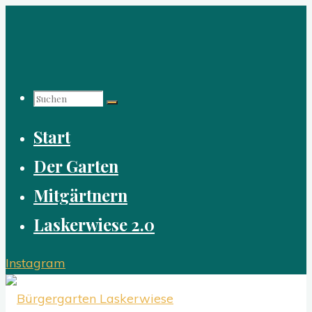
Zum
Inhalt
springen
Suchen
Start
nach:
Der Garten
Mitgärtnern
Laskerwiese 2.0
Instagram