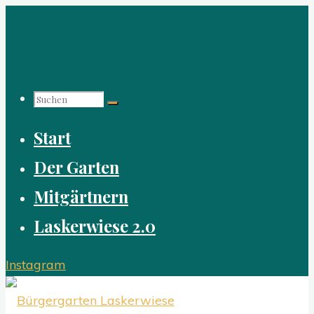
Zum
Inhalt
springen
Suchen
Start
nach:
Der Garten
Mitgärtnern
Laskerwiese 2.0
Instagram