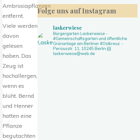
nach:
Ambrosiapflanzen
Folge uns auf Instagram
entfernt.
Viele werden
laskerwiese
Bürgergarten Laskerwiese -
davon
#Gemeinschaftsgarten und öffentliche
Grünanlage am Berliner #Ostkreuz. -
gelesen
Persiusstr. 11, 10245 Berlin
📨
laskerwiese@web.de
haben. Das
Zeug ist
hochallergen,
wenn es
blüht. Bernd
und Henner
hatten eine
Pflanze
begutachten