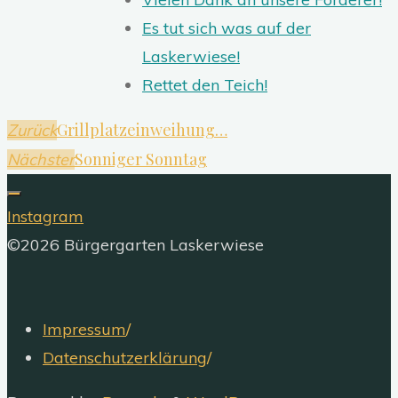
Es tut sich was auf der
Laskerwiese!
Rettet den Teich!
Grillplatzeinweihung…
Zurück
Sonniger Sonntag
Nächster
Instagram
©2026 Bürgergarten Laskerwiese
Impressum
/
Datenschutzerklärung
/