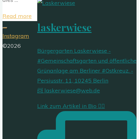
"FDLM
Read more
laskerwiese
–
Laskerwiese
Instagram
sagt
©2026
Bürgergarten Laskerwiese -
DANKE"
#Gemeinschaftsgarten und öffentliche
Grünanlage am Berliner #Ostkreuz. -
Persiusstr. 11, 10245 Berlin
📨 laskerwiese@web.de
Link zum Artikel in Bio 👍🏻