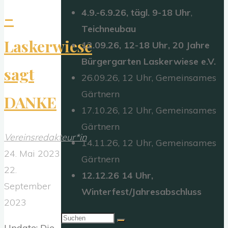
4.9.-6.9.26,
tägl. 9-18 Uhr
,
–
Teichneubau
Laskerwiese
12.09.26, 12-18 Uhr, 20 Jahre
Bürgergarten Laskerwiese e.V.
sagt
26.09.26, 12 Uhr, Gemeinsames
Gärtnern
DANKE
17.10.26, 12 Uhr, Gemeinsames
Gärtnern
Vereinsredakteur*in
14.11.26, 12 Uhr, Gemeinsames
24. Mai 2023
Gärtnern
22.
12.12.26 14 Uhr,
September
Winterfest/Jahresabschluss
2023
Suchen
Update: Die