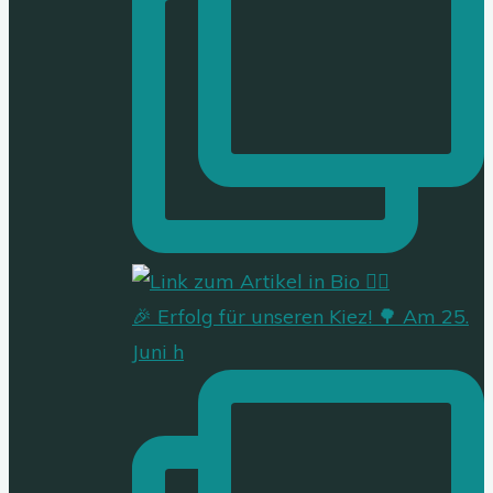
🎉 Erfolg für unseren Kiez! 🌳 Am 25.
Juni h