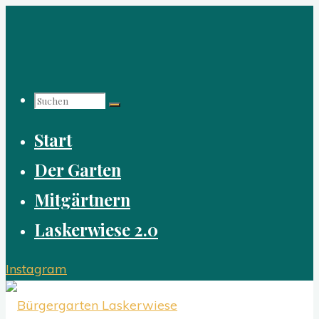
Zum
Inhalt
springen
Suchen
Start
nach:
Der Garten
Mitgärtnern
Laskerwiese 2.0
Instagram