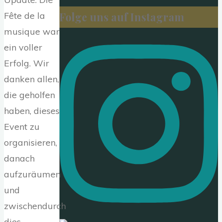
nach:
Fête de la
Folge uns auf Instagram
musique war
ein voller
Erfolg. Wir
danken allen,
die geholfen
haben, dieses
Event zu
organisieren,
danach
aufzuräumen
und
zwischendurch
dies …